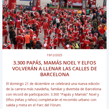
19/12/2025
3.300 PAPÁS, MAMÁS NOEL Y ELFOS
VOLVERÁN A LLENAR LAS CALLES DE
BARCELONA
El domingo 21 de diciembre se celebrará una nueva edición
de la carrera más navideña, familiar y divertida de Barcelona
con récord de participación. 3.300 “Papás y Mamás” Noel y
Elfos (niñas y niños) completarán el recorrido urbano con
salida y meta en el Parc del Fòrum.